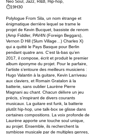
Neo Soul, Jazz, R&B, Hip-hop,
⏱19H30
Polylogue From Sila, un nom étrange et
énigmatique derrière lequel se trame le
projet de Kevin Bucquet, bassiste de renom
(Amp Fiddler, PAV4N (Foreign Beggars),
Vernon D Hill (Slum Village…) Charles X)
qui a quitté le Pays Basque pour Berlin
pendant quatre ans. C’est là-bas qu’en
2017, il compose, écrit et produit le premier
album éponyme du projet. Pour le parfaire,
l'artiste s’entoure des meilleurs musiciens :
Hugo Valantin à la guitare, Kevin Larriveau
aux claviers, et Romain Gratalon à la
batterie, sans oublier Laurène Pierre
Magnani au chant. Chacun délivre un jeu
précis, s’inspirant de divers courants
musicaux. La guitare est funk, la batterie
plutôt hip-hop, une talk-box se glisse dans
certaines compositions. La voix profonde de
Laurène apporte une touche soul unique,
au projet. Ensemble, ils recherchent la
symbiose musicale par de multiples genres,