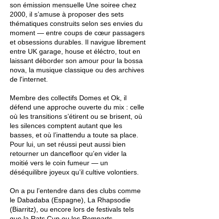
son émission mensuelle Une soiree chez
2000, il s’amuse à proposer des sets
thématiques construits selon ses envies du
moment — entre coups de cœur passagers
et obsessions durables. Il navigue librement
entre UK garage, house et éléctro, tout en
laissant déborder son amour pour la bossa
nova, la musique classique ou des archives
de l'internet.
Membre des collectifs Domes et Ok, il
défend une approche ouverte du mix : celle
où les transitions s’étirent ou se brisent, où
les silences comptent autant que les
basses, et où l’inattendu a toute sa place.
Pour lui, un set réussi peut aussi bien
retourner un dancefloor qu’en vider la
moitié vers le coin fumeur — un
déséquilibre joyeux qu’il cultive volontiers.
On a pu l’entendre dans des clubs comme
le Dabadaba (Espagne), La Rhapsodie
(Biarritz), ou encore lors de festivals tels
que la Rats Cup ou les Remparts