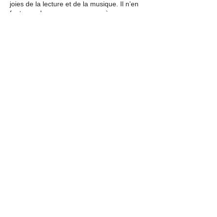
joies de la lecture et de la musique. Il n’en
faut pas plus pour commencer à voyager…
« De la terre rouge au bayou » propose une
balade de l’Afrique de l’Ouest aux bayous
de Louisiane. Aux rythmes des
personnages et animaux rencontrés et des
souvenirs musicaux à emporter.
teaser