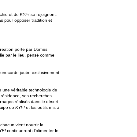
achid et de
KYF!
se rejoignent.
s pour opposer tradition et
création porté par Dômes
lie par le lieu, pensé comme
 monocorde jouée exclusivement
me une véritable technologie de
e résidence, ses recherches
urnages réalisés dans le désert
quipe de
KYF!
et les outils mis à
hacun vient nourrir la
YF!
continueront d’alimenter le