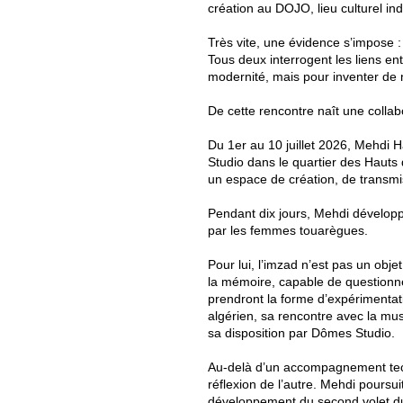
création au DOJO, lieu culturel in
Très vite, une évidence s’impose 
Tous deux interrogent les liens e
modernité, mais pour inventer de 
De cette rencontre naît une collab
Du 1er au 10 juillet 2026, Mehdi
Studio dans le quartier des Hauts
un espace de création, de transmis
Pendant dix jours, Mehdi dévelop
par les femmes touarègues.
Pour lui, l’imzad n’est pas un obje
la mémoire, capable de questionner
prendront la forme d’expérimentati
algérien, sa rencontre avec la mu
sa disposition par Dômes Studio.
Au-delà d’un accompagnement tech
réflexion de l’autre. Mehdi poursu
développement du second volet du