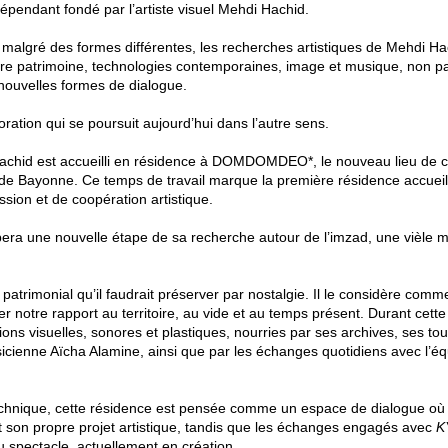
dépendant fondé par l’artiste visuel Mehdi Hachid.
: malgré des formes différentes, les recherches artistiques de Mehdi H
ntre patrimoine, technologies contemporaines, image et musique, non pa
nouvelles formes de dialogue.
oration qui se poursuit aujourd’hui dans l’autre sens.
 Hachid est accueilli en résidence à DOMDOMDEO*, le nouveau lieu de 
 de Bayonne. Ce temps de travail marque la première résidence accueil
sion et de coopération artistique.
pera une nouvelle étape de sa recherche autour de l’imzad, une vièle
t patrimonial qu’il faudrait préserver par nostalgie. Il le considère com
 notre rapport au territoire, au vide et au temps présent. Durant cett
ons visuelles, sonores et plastiques, nourries par ses archives, ses to
sicienne Aïcha Alamine, ainsi que par les échanges quotidiens avec l’é
nique, cette résidence est pensée comme un espace de dialogue où c
it son propre projet artistique, tandis que les échanges engagés avec
K
 spectacle, actuellement en création.